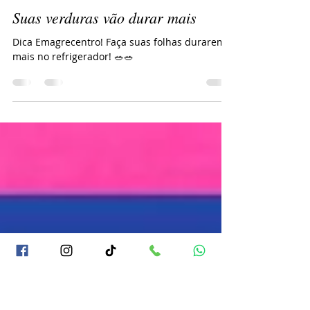
Emagrecentro Guaruja
2 de jun. de 2021
1 min de leitura
Suas verduras vão durar mais
Dica Emagrecentro! Faça suas folhas durarem
mais no refrigerador! 🥗🥗