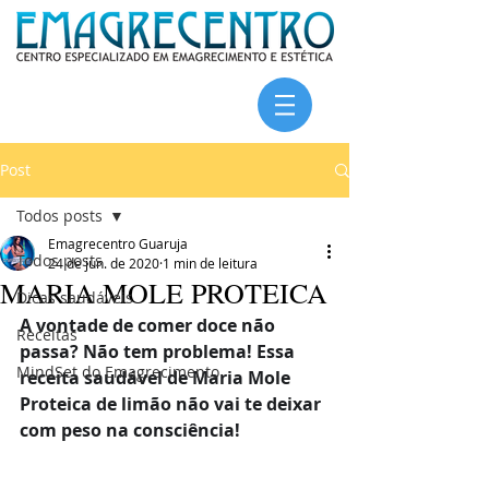
Post
Todos posts
Emagrecentro Guaruja
Todos posts
24 de jun. de 2020
1 min de leitura
MARIA MOLE PROTEICA
Dicas saudáveis
A vontade de comer doce não 
Receitas
passa? Não tem problema! Essa 
MindSet do Emagrecimento
receita saudável de Maria Mole 
Proteica de limão não vai te deixar 
com peso na consciência!